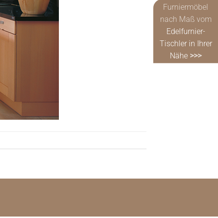
Furniermöbel
nach Maß vom
Edelfurnier-
Tischler in Ihrer
Nähe
>>>