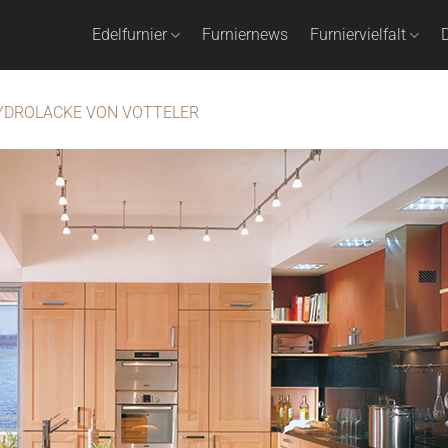
Edelfurnier
Furniernews
Furniervielfalt
D
YDROLACKE VON VOTTELER