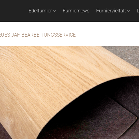
Edelfurnier
Furniernews
Furniervielfalt
D
EUES JAF-BEARBEITUNGSSERVICE