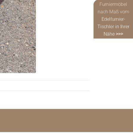
Furniermöbel
nach Maß vom
Edelfurnier-
Tischler in Ihrer
Nähe
>>>