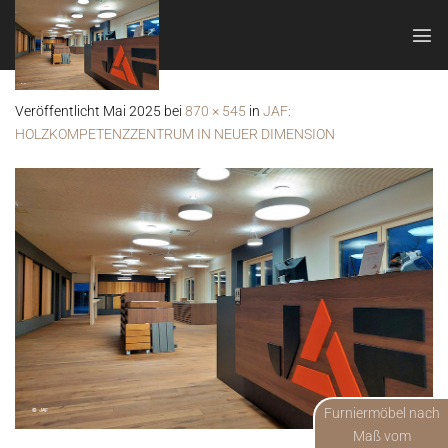
Zum
Inhalt
springen
Veröffentlicht
Mai 2025
bei
870 × 545
in
JAF:
HOLZKOMPETENZZENTRUM IN NEUER DIMENSION
Furniermöbel nach
Maß vom