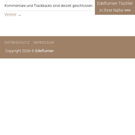
Edelfurnier-Tischler
Kommentare und Trackbacks sind derzeit geschlossen.
in Ihrer Nähe
>>>
Weiter
→
DATENSCHUTZ
IMPRESSUM
Copyright 2026 ©
Edelfurnier