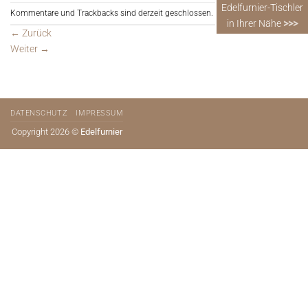
Edelfurnier-Tischler
Kommentare und Trackbacks sind derzeit geschlossen.
in Ihrer Nähe
>>>
←
Zurück
Weiter
→
DATENSCHUTZ
IMPRESSUM
Copyright 2026 ©
Edelfurnier