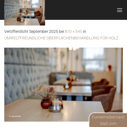
Zum
Inhalt
springen
Veröffentlicht
September 2025
bei
870 × 545
in
UMWELTFREUNDLICHE OBERFLÄCHENBEHANDLUNG FÜR HOLZ
Furniermöbel nach
Maß vom