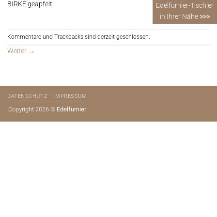
BIRKE geapfelt
Edelfurnier-Tischler
in Ihrer Nähe
>>>
Kommentare und Trackbacks sind derzeit geschlossen.
Weiter
→
DATENSCHUTZ
IMPRESSUM
Copyright 2026 ©
Edelfurnier