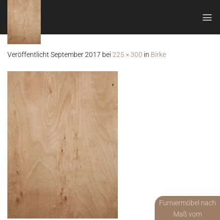
Zum
Inhalt
springen
Veröffentlicht
September 2017
bei
225 × 300
in
Birke
Furniermöbel nach
Maß vom