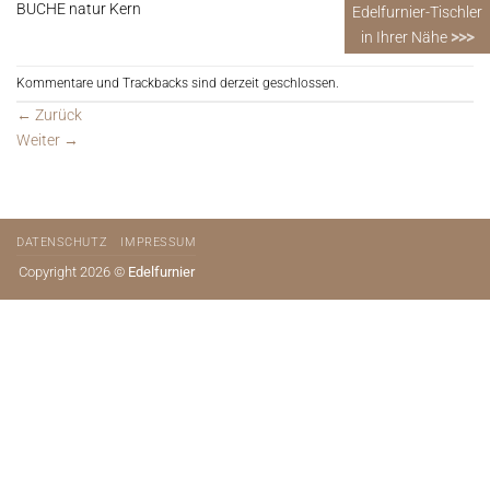
BUCHE natur Kern
Edelfurnier-Tischler
in Ihrer Nähe
>>>
Kommentare und Trackbacks sind derzeit geschlossen.
←
Zurück
Weiter
→
DATENSCHUTZ
IMPRESSUM
Copyright 2026 ©
Edelfurnier