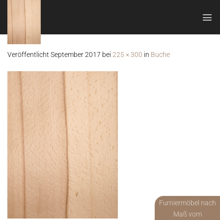
Zum
Inhalt
springen
Veröffentlicht
September 2017
bei
225 × 300
in
Buche
Furniermöbel nach
Maß vom