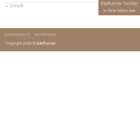
Edelfurnier-Tischler
←
Zurück
in Ihrer Nähe
>>>
DATENSCHUTZ
IMPRESSUM
Copyright 2026 ©
Edelfurnier