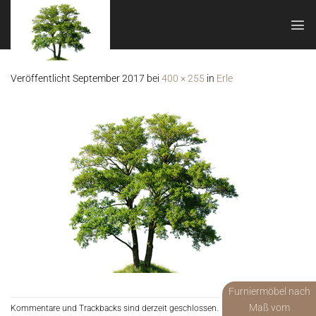
Zum
Inhalt
springen
Veröffentlicht
September 2017
bei
400 × 255
in
Erle
Furniermöbel nach
Maß vom
Kommentare und Trackbacks sind derzeit geschlossen.