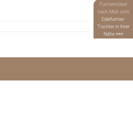
Furniermöbel
nach Maß vom
Edelfurnier-
Tischler in Ihrer
Nähe
>>>