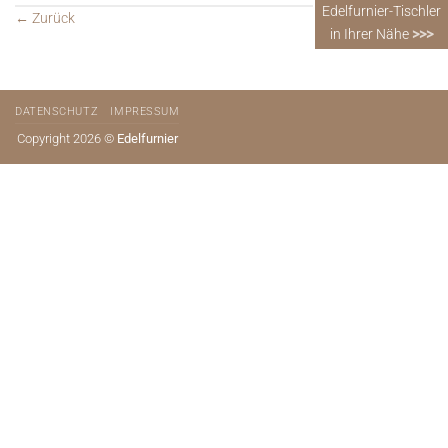
Edelfurnier-Tischler
←
Zurück
in Ihrer Nähe
>>>
DATENSCHUTZ
IMPRESSUM
Copyright 2026 ©
Edelfurnier