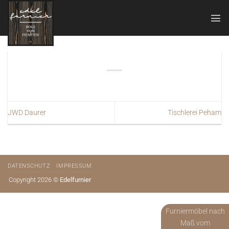
Zum
Inhalt
springen
JWD Daurer
Tischlerei Peham
DATENSCHUTZ
IMPRESSUM
Copyright 2026 ©
Edelfurnier
Furniermöbel nach
Maß vom