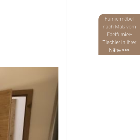
Furniermöbel
nach Maß vom
Edelfurnier-
Tischler in Ihrer
Nähe
>>>