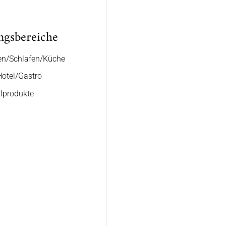
ngsbereiche
n/Schlafen/Küche
otel/Gastro
lprodukte