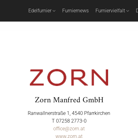
Edelfurnier
Furniernews
Furniervielfalt
D
Zorn Manfred GmbH
Ranwallnerstraße 1, 4540 Pfarrkirchen
T 07258 2773-0
office@zorn.at
www.zorn.at