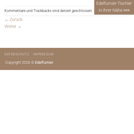
Edelfurnier-Tischler
in Ihrer Nähe
>>>
Kommentare und Trackbacks sind derzeit geschlossen.
←
Zurück
Weiter
→
DATENSCHUTZ
IMPRESSUM
Copyright 2026 ©
Edelfurnier