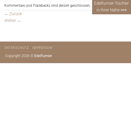
Edelfurnier-Tischler
Kommentare und Trackbacks sind derzeit geschlossen.
in Ihrer Nähe
>>>
←
Zurück
Weiter
→
DATENSCHUTZ
IMPRESSUM
Copyright 2026 ©
Edelfurnier