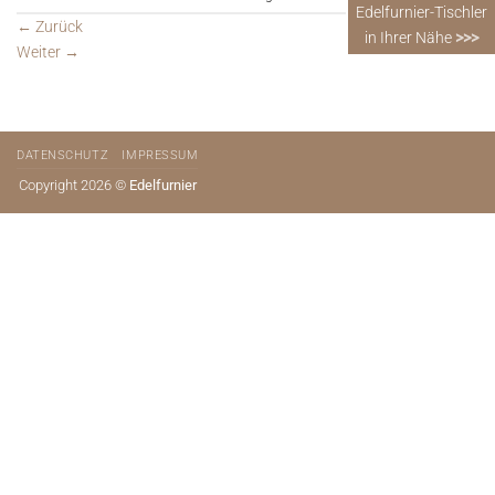
Edelfurnier-Tischler
←
Zurück
in Ihrer Nähe
>>>
Weiter
→
DATENSCHUTZ
IMPRESSUM
Copyright 2026 ©
Edelfurnier