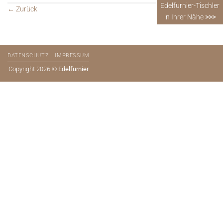
Edelfurnier-Tischler
←
Zurück
in Ihrer Nähe
>>>
DATENSCHUTZ
IMPRESSUM
Copyright 2026 ©
Edelfurnier