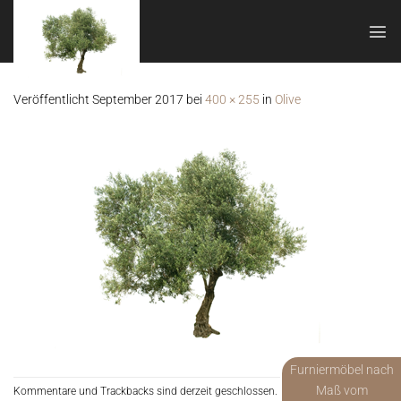
Zum
Inhalt
springen
Veröffentlicht
September 2017
bei
400 × 255
in
Olive
Furniermöbel nach
Maß vom
Kommentare und Trackbacks sind derzeit geschlossen.