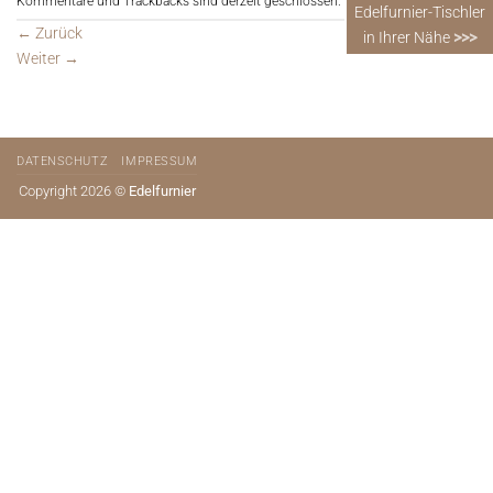
Kommentare und Trackbacks sind derzeit geschlossen.
Edelfurnier-Tischler
←
Zurück
in Ihrer Nähe
>>>
Weiter
→
DATENSCHUTZ
IMPRESSUM
Copyright 2026 ©
Edelfurnier