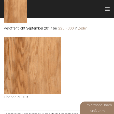
Zum
Inhalt
springen
Veröffentlicht
September 2017
bei
225 × 300
in
Zeder
Libanon ZEDER
Furniermöbel nach
Maß vom