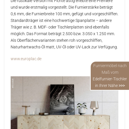
Die rustikale Version mit Fichte astig erlebte eine Premiere
und wurde erstmalig vorgestellt. Die Furnierstärke beträgt
0,6 mm, die Furnierbreite 100 mm, gefügt und vorgeschliffen.
Standardträger ist eine hochwertige Spanplatte – andere
Träger wie z. B. MDF- oder Tischlerplatten sind ebenfalls
möglich. Das Format beträgt 2.500 bzw. 3.050 x 1.250 mm.
Als Oberflächenvarianten stehen roh vorgeschliffen,
Naturhartwachs-Öl matt, UV-Öl oder UV-Lack zur Verfügung.
www.europlac.de
Furniermöbel nach
Maß vom
Edelfurnier-Tischler
in Ihrer Nähe
>>>